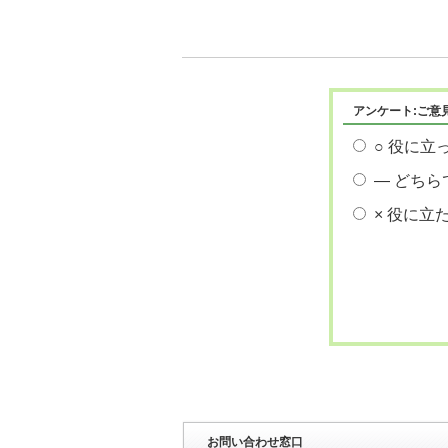
アンケート:ご意
○ 役に立
― どちら
× 役に立
お問い合わせ窓口