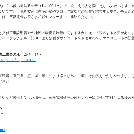
えにくい低い周波数の音（1～100Hｚ）で、聞こえる人と聞こえない人がいます。
くいですが、低周波音は家屋の壁やブロック塀などの影響で増大する場合があるた
には、三菱電機お客さま相談センターまでご連絡ください。
も据付工事説明書や各地区の騒音規制等に関する条例に従って設置する必要があり
ガイドブック」を下記URLより無償ダウンロードできますので、エコキュートの設
調工業会のホームページ＞
t/heatpump/t_guide.html
置環境（高低差、壁、塀、等）により様々な為、一概にはお答えいたしかねます。
ださい。
さいなど苦情を受けた場合は、三菱電機修理受付センターに点検（有料となる場合が
＞
5日
ort/