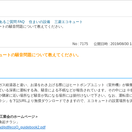
このページの本文へ
あるご質問 FAQ
住まいの設備
三菱エコキュート
ートの騒音問題について教えてください。
No : 7175
公開日時 : 2019/08/30 1
ュートの騒音問題について教えてください。
ガス給湯器と違い、お湯をわき上げる際にはヒートポンプユニット（室外機）が稼
ている深夜に運転する為、騒音による不眠などが報告されています。その中には ※
や隣家に近い場所など騒音が気になる場所には据付けないで下さい。なお、運転音
ラシ」を下記URLより無償ダウンロードできますので、エコキュートの設置場所を
調工業会のホームページ＞
喚起チラシ」
load/pdf/ecoQ_guidebook2.pdf