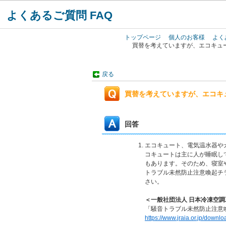
よくあるご質問 FAQ
トップページ
個人のお客様
よく
買替を考えていますが、エコキュ
戻る
買替を考えていますが、エコキ
回答
エコキュート、電気温水器や
コキュートは主に人が睡眠し
もあります。そのため、寝室
トラブル未然防止注意喚起チ
さい。
＜一般社団法人 日本冷凍空
「騒音トラブル未然防止注意
https://www.jraia.or.jp/down