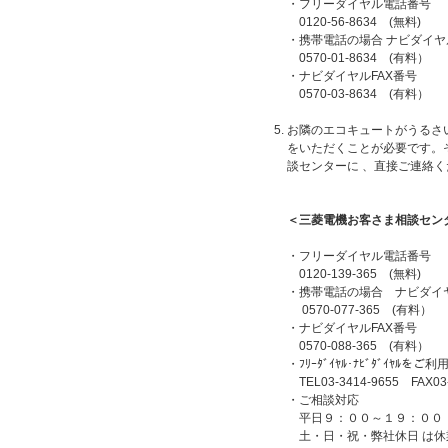
・フリーダイヤル電話番号
0120-56-8634 (無料)
・携帯電話の場合 ナビダイ
0570-01-8634 (有料）
・ナビダイヤルFAX番号
0570-03-8634 (有料）
お隣のエコキュートがうるさ
をいただくことが必要です。
談センターに 、直接ご連絡
＜三菱電機お客さま相談センタ
・フリーダイヤル電話番号
0120-139-365 (無料)
・携帯電話の場合 ナビダイ
0570-077-365 (有料）
・ナビダイヤルFAX番号
0570-088-365 (有料）
・ﾌﾘｰﾀﾞｲﾔﾙ･ﾅﾋﾞﾀﾞｲﾔﾙを
TEL03-3414-9655 FAX03-
・ご相談対応
平日９：００～１９：００
土・日・祝・弊社休日 は休