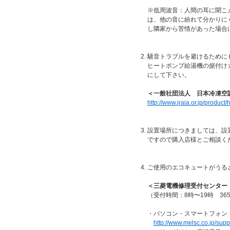
※低周波音：人間の耳に聞こ
は、他の音に紛れて分かりに
し隣家から苦情があった場合
騒音トラブルを避けるために
ヒートポンプ給湯機の据付け
にして下さい。
＜一般社団法人 日本冷凍空
http://www.jraia.or.jp/produc
設置場所につきましては、設
ですので購入店様とご相談く
ご使用のエコキュートがうる
＜三菱電機修理受付センター 
（受付時間：8時〜19時 36
・パソコン・スマートフォン
http://www.melsc.co.jp/supp