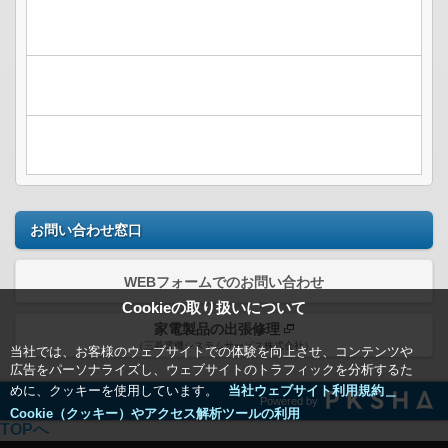
お問い合わせ窓口
WEBフォームでのお問い合わせ
Cookieの取り扱いについて
家電製品の出張修理
（三菱電機システムサービス株式会社）
当社では、お客様のウェブサイトでの体験を向上させ、コンテンツや
広告をパーソナライズし、ウェブサイトのトラフィックを分析するた
めに、クッキーを使用しています。
当社ウェブサイト利用規約＿
Powered by
Cookie（クッキー）やアクセス解析ツールの利用
TOPへ