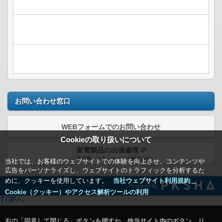
お問い合わせ窓口
WEBフォームでのお問い合わせ
Cookieの取り扱いについて
家電製品の出張修理
（三菱電機システムサービス株式会社）
当社では、お客様のウェブサイトでの体験を向上させ、コンテンツや
広告をパーソナライズし、ウェブサイトのトラフィックを分析するた
めに、クッキーを使用しています。
当社ウェブサイト利用規約＿
Powered by
Cookie（クッキー）やアクセス解析ツールの利用
TOPへ
右の「同意して閉じる」ボタンを押すか、他当サイト内のボタン、リ