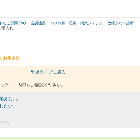
このページの本文へ
あるご質問 FAQ
空調機器
バス乾燥・暖房・換気システム
故障かな？診断
お手入れ
：お手入れ
壁掛タイプに戻る
ックし、内容をご確認ください。
消えない。
したい。
ください