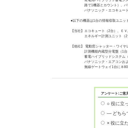
発電用ハイブリッド蓄電システム
路で1機器とカウント）、パナソ
パナソニック・エコキュート、
●以下の機器は1台の情報収取ユニッ
【当社】エコキュート（2台）、ＥＶ
エネルギー計測ユニット（2
【他社】 電動窓シャッター・ワイヤ
計測機能内蔵型分電盤（1台）、
蓄電ハイブリッドシステム（1台）
パナソニック・エアコンおよびエ
無線ゲートウェイ1台に８80台
アンケート:ご意
○ 役に立
― どちら
× 役に立