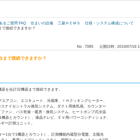
このページの本文へ
あるご質問 FAQ
住まいの設備
三菱ＨＥＭＳ
仕様・システム構成について
まで接続できますか？
No : 7085
公開日時 : 2019/07/16 1
台まで接続できますか？
機器を合計32機器まで接続できます。
グエアコン、エコキュート、冷蔵庫、ＩＨクッキングヒーター、
イセントラル換気システム、ダクト用換気扇、カウンター
ン、バス乾燥・暖房・換気システム、ヒートポンプ式冷温
器とカウント）、液晶テレビ、ＥＶ用パワーコンディショナ、
ー計測ユニット。
ター1台で1機器とカウント）、計測機能内蔵型分電盤、太陽光