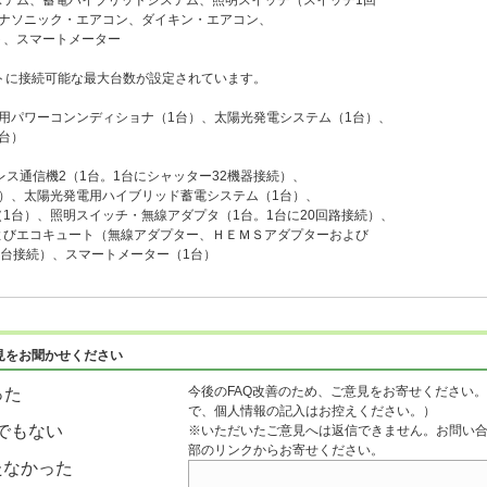
、蓄電ハイブリッドシステム、照明スイッチ（スイッチ1回
ニック・エアコン、ダイキン・エアコン、
スマートメーター
トに接続可能な最大台数が設定されています。
用パワーコンンディショナ（1台）、太陽光発電システム（1台）、
台）
レス通信機2（1台。1台にシャッター32機器接続）、
太陽光発電用ハイブリッド蓄電システム（1台）、
、照明スイッチ・無線アダプタ（1台。1台に20回路接続）、
コキュート（無線アダプター、ＨＥＭＳアダプターおよび
接続）、スマートメーター（1台）
見をお聞かせください
今後のFAQ改善のため、ご意見をお寄せください。
った
で、個人情報の記入はお控えください。）
でもない
※いただいたご意見へは返信できません。お問い
部のリンクからお寄せください。
たなかった