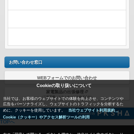
お問い合わせ窓口
WEBフォームでのお問い合わせ
Cookieの取り扱いについて
家電製品の出張修理
（三菱電機システムサービス株式会社）
当社では、お客様のウェブサイトでの体験を向上させ、コンテンツや
広告をパーソナライズし、ウェブサイトのトラフィックを分析するた
めに、クッキーを使用しています。
当社ウェブサイト利用規約＿
Powered by
Cookie（クッキー）やアクセス解析ツールの利用
TOPへ