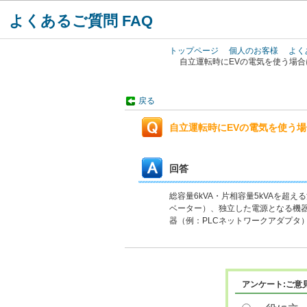
よくあるご質問 FAQ
トップページ
個人のお客様
よく
自立運転時にEVの電気を使う場
戻る
自立運転時にEVの電気を使う
回答
総容量6kVA・片相容量5kVAを
ベーター）、独立した電源となる機器
器（例：PLCネットワークアダプタ
アンケート:ご意