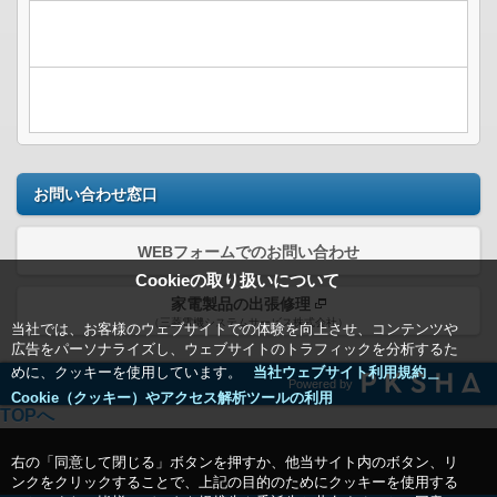
お問い合わせ窓口
WEBフォームでのお問い合わせ
Cookieの取り扱いについて
家電製品の出張修理
（三菱電機システムサービス株式会社）
当社では、お客様のウェブサイトでの体験を向上させ、コンテンツや
広告をパーソナライズし、ウェブサイトのトラフィックを分析するた
めに、クッキーを使用しています。
当社ウェブサイト利用規約＿
Powered by
Cookie（クッキー）やアクセス解析ツールの利用
TOPへ
右の「同意して閉じる」ボタンを押すか、他当サイト内のボタン、リ
ンクをクリックすることで、上記の目的のためにクッキーを使用する