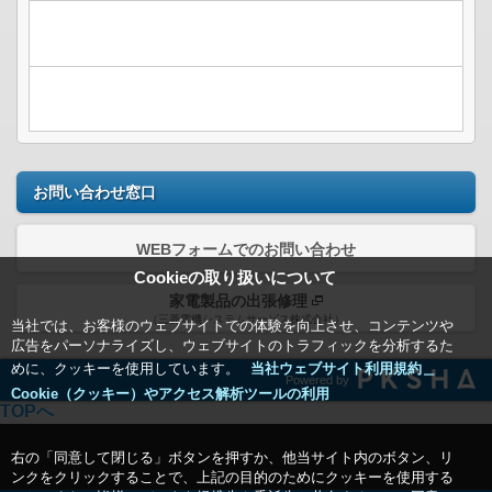
お問い合わせ窓口
WEBフォームでのお問い合わせ
Cookieの取り扱いについて
家電製品の出張修理
（三菱電機システムサービス株式会社）
当社では、お客様のウェブサイトでの体験を向上させ、コンテンツや
広告をパーソナライズし、ウェブサイトのトラフィックを分析するた
めに、クッキーを使用しています。
当社ウェブサイト利用規約＿
Powered by
Cookie（クッキー）やアクセス解析ツールの利用
TOPへ
右の「同意して閉じる」ボタンを押すか、他当サイト内のボタン、リ
ンクをクリックすることで、上記の目的のためにクッキーを使用する