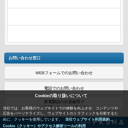
お問い合わせ窓口
WEBフォームでのお問い合わせ
電話でのお問い合わせ
Cookieの取り扱いについて
家電製品の出張修理
（三菱電機システムサービス株式会社）
当社では、お客様のウェブサイトでの体験を向上させ、コンテンツや
広告をパーソナライズし、ウェブサイトのトラフィックを分析するた
めに、クッキーを使用しています。
当社ウェブサイト利用規約＿
Powered by
Cookie（クッキー）やアクセス解析ツールの利用