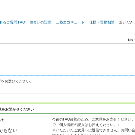
このページの本文へ
あるご質問 FAQ
住まいの設備
三菱エコキュート
仕様・買物相談
追いだき
No :
プをお選びください。
見をお聞かせください
今後のFAQ改善のため、ご意見をお寄せください。
った
で、個人情報の記入はお控えください。）
でもない
※いただいたご意見へは返信できません。お問い