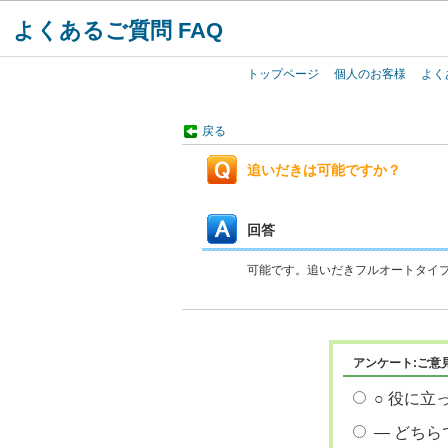
よくあるご質問 FAQ
トップページ
個人のお客様
よく
戻る
追いだきは可能ですか？
回答
可能です。追いだきフルオートタイ
アンケート:ご意
○ 役に立
― どちら