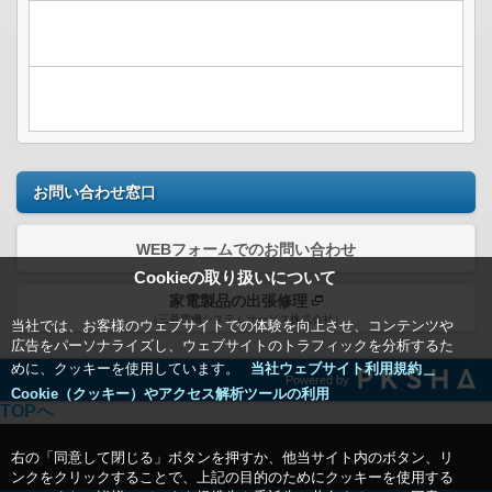
お問い合わせ窓口
WEBフォームでのお問い合わせ
Cookieの取り扱いについて
家電製品の出張修理
（三菱電機システムサービス株式会社）
当社では、お客様のウェブサイトでの体験を向上させ、コンテンツや
広告をパーソナライズし、ウェブサイトのトラフィックを分析するた
めに、クッキーを使用しています。
当社ウェブサイト利用規約＿
Powered by
Cookie（クッキー）やアクセス解析ツールの利用
TOPへ
右の「同意して閉じる」ボタンを押すか、他当サイト内のボタン、リ
ンクをクリックすることで、上記の目的のためにクッキーを使用する