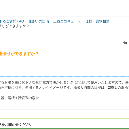
このページの本文へ
あるご質問 FAQ
住まいの設備
三菱エコキュート
仕様・買物相談
張りができますか？
No :
湯張りができますか？
するお湯を主におトクな夜間電力で沸かしタンクに貯湯して使用いたしますので、基
を浴槽に引き、使用するというイメージです。湯張り時間の目安は、200Ｌの浴槽で約
水器、浴槽１階設置の場合
見をお聞かせください