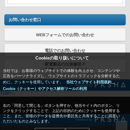
お問い合わせ窓口
WEBフォームでのお問い合わせ
電話でのお問い合わせ
Cookieの取り扱いについて
家電製品の出張修理
（三菱電機システムサービス株式会社）
当社では、お客様のウェブサイトでの体験を向上させ、コンテンツや
広告をパーソナライズし、ウェブサイトのトラフィックを分析するた
めに、クッキーを使用しています。
当社ウェブサイト利用規約＿
Powered by
Cookie（クッキー）やアクセス解析ツールの利用
TOPへ
右の「同意して閉じる」ボタンを押すか、他当サイト内のボタン、リ
ンクをクリックすることで、上記の目的のためにクッキーを使用する
こと、また、皆様のデータを提携先や委託先と共有することに同意い
Powered by
ただいたものとみなします。