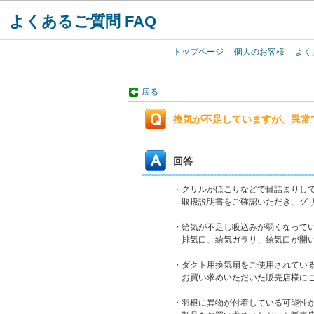
よくあるご質問 FAQ
トップページ
個人のお客様
よく
戻る
換気が不足していますが、異常
回答
・グリルがほこりなどで目詰まりし
取扱説明書をご確認いただき、グリ
・給気が不足し吸込みが弱くなって
排気口、給気ガラリ、給気口が開い
・ダクト用換気扇をご使用されてい
お買い求めいただいた販売店様にご
・羽根に異物が付着している可能性