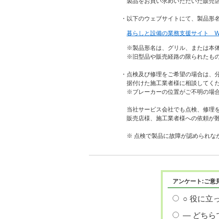
製品をお買い求めいただいた販売店
・以下のウェブサイトにて、製品形
暮らしと設備の業務支援サイト WI
※製品形名は、グリル、または本体
※旧型品や販売経路の限られたもの
・点検及び修理をご希望の場合は、
据付けた施工業者様に相談してく
※ブレーカーの位置がご不明の場合
当社サービス会社でも点検、修理
販売店様、施工業者様への依頼が
※ 点検で製品に故障が認められな
アンケート:ご意
○ 役に立
― どちら