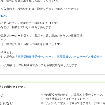
様、据付けた施工業者様に相談してください。
名を入力の上、検索いただき、取扱説明書をご確認いただけます。
N2K
に貼られている銘板にてご確認いただけます。
などは、掲載していない場合があります。
分電盤ブレーカーを切って、製品をお買い求めいただいた販売店様、
ださい。
は、据付けた施工店様へご確認をお願いします。
を承ります。
難しい場合は
「三菱電機修理受付センター」（三菱電機システムサービス株式会社）
かった場合は、保証期間内であっても点検費用を申し受けます。
見をお聞かせください
今後のFAQ改善のため、ご意見をお寄せください。
った
で、個人情報の記入はお控えください。）
でもない
※いただいたご意見へは返信できません。お問い