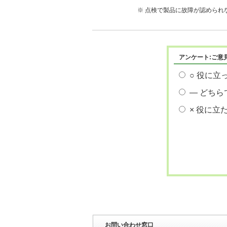
※ 点検で製品に故障が認められな
アンケート:ご意
○ 役に立
― どちら
× 役に立
お問い合わせ窓口