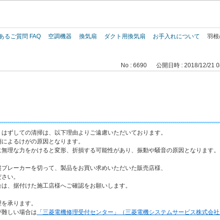
このページの本文へ
あるご質問 FAQ
空調機器
換気扇
ダクト用換気扇
お手入れについて
羽根
No : 6690
公開日時 : 2018/12/21 0
りはずしての清掃は、以下理由よりご遠慮いただいております。
によるけがの原因となります。
無理な力をかけると変形、折損する可能性があり、振動や騒音の原因となります。
盤ブレーカーを切って、製品をお買い求めいただいた販売店様、
ださい。
は、据付けた施工店様へご確認をお願いします。
を承ります。
難しい場合は
「三菱電機修理受付センター」（三菱電機システムサービス株式会社