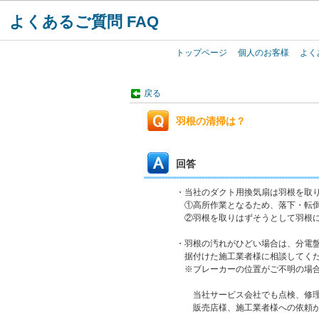
よくあるご質問 FAQ
トップページ
個人のお客様
よく
戻る
羽根の清掃は？
回答
・当社のダクト用換気扇は羽根を取
①高所作業となるため、落下・転倒
②羽根を取りはずそうとして羽根に
・羽根の汚れがひどい場合は、分電
据付けた施工業者様に相談してく
※ブレーカーの位置がご不明の場合
当社サービス会社でも点検、修理
販売店様、施工業者様への依頼が