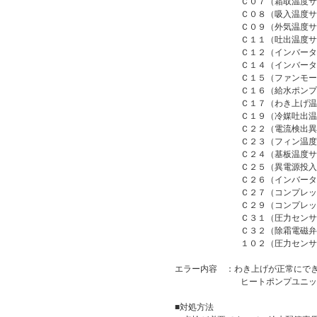
Ｃ０７（霜取温度サーミ
Ｃ０８（吸入温度サーミス
Ｃ０９（外気温度サーミ
Ｃ１１（吐出温度サーミ
Ｃ１２（インバータ制御基
Ｃ１４（インバーター～コ
Ｃ１５（ファンモータ
Ｃ１６（給水ポンプ異
Ｃ１７（わき上げ温度高
Ｃ１９（冷媒吐出温度
Ｃ２２（電流検出異
Ｃ２３（フィン温度異
Ｃ２４（基板温度サーミ
Ｃ２５（異電源投入異
Ｃ２６（インバータ異常 
Ｃ２７（コンプレッサ･サ
Ｃ２９（コンプレッサ･サ
Ｃ３１（圧力センサー短
Ｃ３２（除霜電磁弁異
１０２（圧力センサ異
エラー内容 ：わき上げが正常にで
ヒートポンプユニットの部品
■対処方法