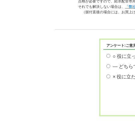
点検が必要ですので、給水配管専用
それでも解決しない場合は、
「弊
（据付直後の場合には、お買上げ
アンケート:ご意
○ 役に立
― どちら
× 役に立