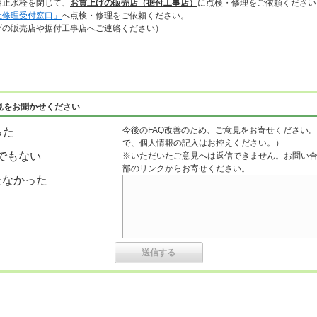
止水栓を閉じて、
お買上げの販売店（据付工事店）
に点検・修理をご依頼ください
社修理受付窓口」
へ点検・修理をご依頼ください。
の販売店や据付工事店へご連絡ください）
見をお聞かせください
今後のFAQ改善のため、ご意見をお寄せください。
った
で、個人情報の記入はお控えください。）
でもない
※いただいたご意見へは返信できません。お問い
部のリンクからお寄せください。
たなかった