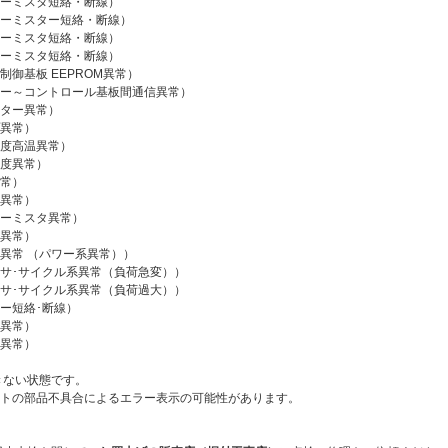
スタ短絡・断線）
ター短絡・断線）
スタ短絡・断線）
スタ短絡・断線）
板 EEPROM異常）
ントロール基板間通信異常）
ー異常）
常）
温異常）
異常）
常）
常）
スタ異常）
常）
（パワー系異常））
イクル系異常（負荷急変））
イクル系異常（負荷過大））
絡･断線）
常）
常）
きない状態です。
不具合によるエラー表示の可能性があります。