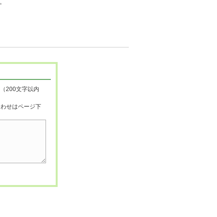
。
（200文字以内
合わせはページ下