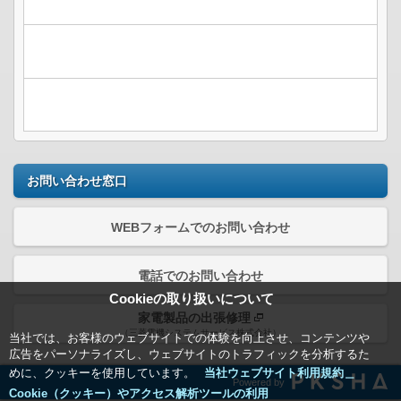
お問い合わせ窓口
WEBフォームでのお問い合わせ
電話でのお問い合わせ
Cookieの取り扱いについて
家電製品の出張修理
（三菱電機システムサービス株式会社）
当社では、お客様のウェブサイトでの体験を向上させ、コンテンツや
広告をパーソナライズし、ウェブサイトのトラフィックを分析するた
めに、クッキーを使用しています。
当社ウェブサイト利用規約＿
Powered by
Cookie（クッキー）やアクセス解析ツールの利用