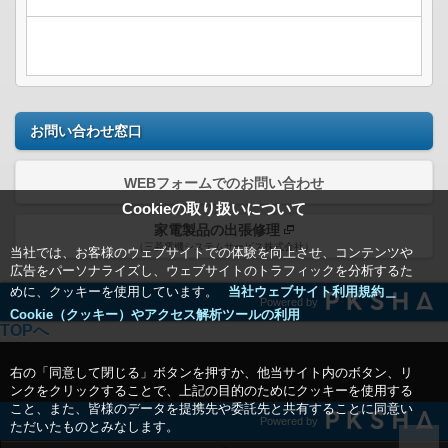
お問い合わせ窓口
WEBフォームでのお問い合わせ
Cookieの取り扱いについて
家電製品の出張修理
（三菱電機システムサービス株式会社）
当社では、お客様のウェブサイトでの体験を向上させ、コンテンツや
広告をパーソナライズし、ウェブサイトのトラフィックを分析するた
めに、クッキーを使用しています。
当社ウェブサイト利用規約＿
Powered by
Cookie（クッキー）やアクセス解析ツールの利用
TOPへ
右の「同意して閉じる」ボタンを押すか、他当サイト内のボタン、リ
ンクをクリックすることで、上記の目的のためにクッキーを使用する
こと、また、皆様のデータを提携先や委託先と共有することに同意い
Powered by
ただいたものとみなします。