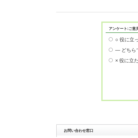
アンケート:ご意
○ 役に立
― どちら
× 役に立
お問い合わせ窓口