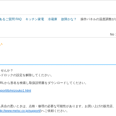
このページの本文へ
あるご質問 FAQ
キッチン家電
冷蔵庫
故障かな？
操作パネルの温度調整が
No :
い
ませんか？
ルドロックの設定を解除してください。
RLから形名を検索し取扱説明書をダウンロードしてください。
pport/ib/reizouko1.html
も具合の悪いときは、点検・修理の必要な可能性があります。お買い上げの販売店、
ttp://www.melsc.co.jp/support/
)へご依頼ください。