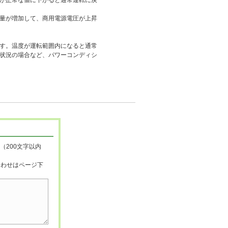
が正常な値に下がると通常運転に戻
量が増加して、商用電源電圧が上昇
す。温度が運転範囲内になると通常
状況の場合など、パワーコンディシ
（200文字以内
合わせはページ下