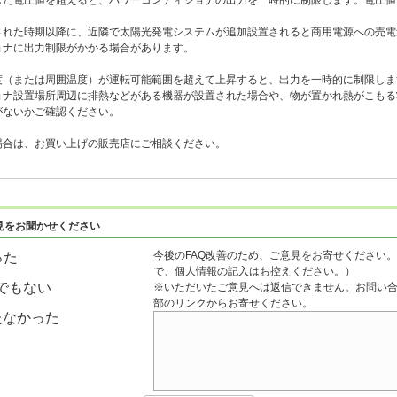
した電圧値を超えると、パワーコンディショナの出力を一時的に制限します。電圧値
された時期以降に、近隣で太陽光発電システムが追加設置されると商用電源への売電
ョナに出力制限がかかる場合があります。
度（または周囲温度）が運転可能範囲を超えて上昇すると、出力を一時的に制限しま
ョナ設置場所周辺に排熱などがある機器が設置された場合や、物が置かれ熱がこもる
がないかご確認ください。
場合は、お買い上げの販売店にご相談ください。
見をお聞かせください
今後のFAQ改善のため、ご意見をお寄せください。
った
で、個人情報の記入はお控えください。）
でもない
※いただいたご意見へは返信できません。お問い
部のリンクからお寄せください。
たなかった