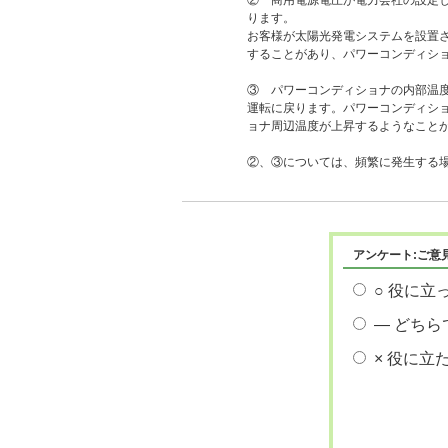
② 商用電源電圧が電力会社の設定
ります。
お客様が太陽光発電システムを設置
することがあり、パワーコンディシ
③ パワーコンディショナの内部温
運転に戻ります。パワーコンディシ
ョナ周辺温度が上昇するようなこと
②、③については、頻繁に発生する
アンケート:ご意
○ 役に立
― どちら
× 役に立