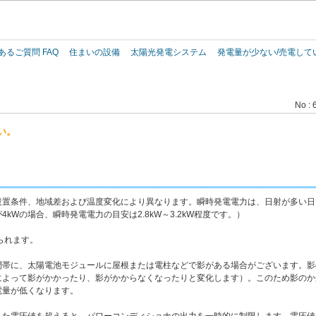
このページの本文へ
あるご質問 FAQ
住まいの設備
太陽光発電システム
発電量が少ない/売電して
。
No : 
い。
置条件、地域差および温度変化により異なります。瞬時発電電力は、日射が多い日で
kWの場合、瞬時発電電力の目安は2.8kW～3.2kW程度です。）
られます。
間帯に、太陽電池モジュールに屋根または電柱などで影がある場合がございます。影
によって影がかかったり、影がかからなくなったりと変化します）。このため影のか
電量が低くなります。