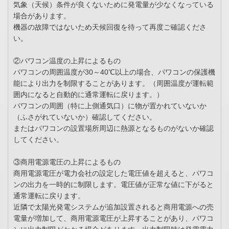
気象（天候）条件が良くないために発電量が少なくなっている
場合があります。
機器の故障ではないため天候回復を待って再度ご確認くださ
い。
②パワコン温度の上昇によるもの
パワコンの周囲温度が30～40℃以上の場合、パワコンの保護機
能により出力を制限することがあります。（周囲温度が運転範
囲内になると自動的に通常運転に戻ります。）
パワコンの周囲（特に上側通気口）に物が置かれていないか
（ふさがれていないか）確認してください。
またはパワコンの設置場所周辺に熱源となるものがないか確認
してください。
③商用電源電圧の上昇によるもの
商用電源電圧が電力会社の設定した電圧値を超えると、パワコ
ンの出力を一時的に制限します。電圧値が正常な値に下がると
通常運転に戻ります。
近隣で太陽光発電システムが追加設置されると商用電源への売
電量が増加して、商用電源電圧が上昇することがあり、パワコ