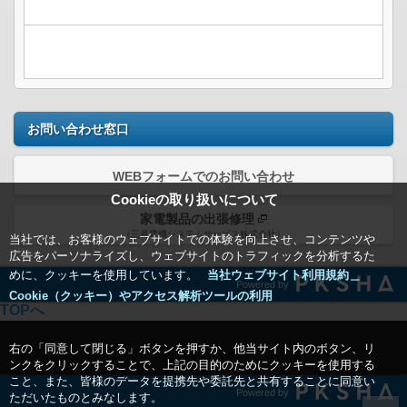
お問い合わせ窓口
WEBフォームでのお問い合わせ
Cookieの取り扱いについて
家電製品の出張修理
（三菱電機システムサービス株式会社）
当社では、お客様のウェブサイトでの体験を向上させ、コンテンツや
広告をパーソナライズし、ウェブサイトのトラフィックを分析するた
めに、クッキーを使用しています。
当社ウェブサイト利用規約＿
Powered by
Cookie（クッキー）やアクセス解析ツールの利用
TOPへ
右の「同意して閉じる」ボタンを押すか、他当サイト内のボタン、リ
ンクをクリックすることで、上記の目的のためにクッキーを使用する
こと、また、皆様のデータを提携先や委託先と共有することに同意い
Powered by
ただいたものとみなします。