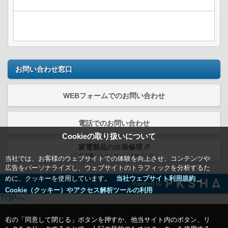
お問い合わせ窓口
WEBフォームでのお問い合わせ
電話でのお問い合わせ
Cookieの取り扱いについて
家電製品の出張修理
（三菱電機システムサービス株式会社）
当社では、お客様のウェブサイトでの体験を向上させ、コンテンツや
広告をパーソナライズし、ウェブサイトのトラフィックを分析するた
めに、クッキーを使用しています。
当社ウェブサイト利用規約＿
Powered by
Cookie（クッキー）やアクセス解析ツールの利用
TOPへ
右の「同意して閉じる」ボタンを押すか、他当サイト内のボタン、リ