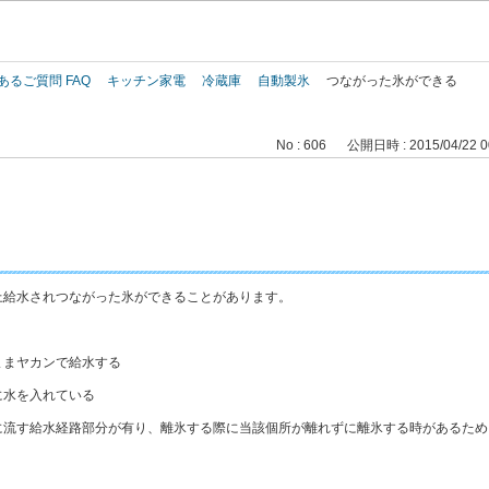
このページの本文へ
あるご質問 FAQ
キッチン家電
冷蔵庫
自動製氷
つながった氷ができる
No : 606
公開日時 : 2015/04/22 0
上給水されつながった氷ができることがあります。
ままヤカンで給水する
に水を入れている
に流す給水経路部分が有り、離氷する際に当該個所が離れずに離氷する時があるため