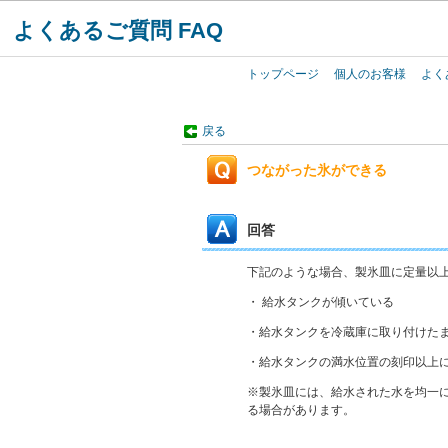
よくあるご質問 FAQ
トップページ
個人のお客様
よく
戻る
つながった氷ができる
回答
下記のような場合、製氷皿に定量以
・ 給水タンクが傾いている
・給水タンクを冷蔵庫に取り付けた
・給水タンクの満水位置の刻印以上
※製氷皿には、給水された水を均一
る場合があります。