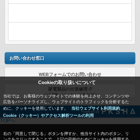
お問い合わせ窓口
WEBフォームでのお問い合わせ
Cookieの取り扱いについて
家電製品の出張修理
（三菱電機システムサービス株式会社）
当社では、お客様のウェブサイトでの体験を向上させ、コンテンツや
広告をパーソナライズし、ウェブサイトのトラフィックを分析するた
めに、クッキーを使用しています。
当社ウェブサイト利用規約＿
Powered by
Cookie（クッキー）やアクセス解析ツールの利用
TOPへ
右の「同意して閉じる」ボタンを押すか、他当サイト内のボタン、リ
ンクをクリックすることで、上記の目的のためにクッキーを使用する