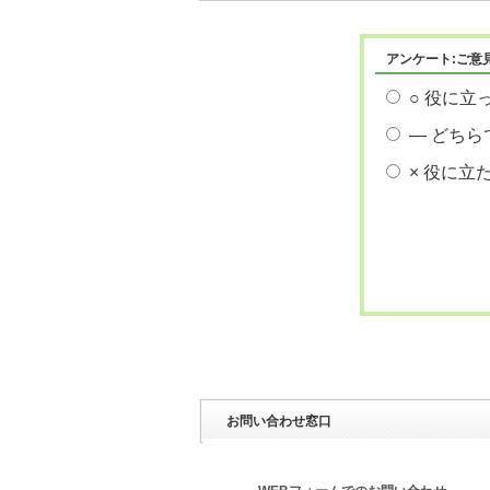
アンケート:ご意
○ 役に立
― どちら
× 役に立
お問い合わせ窓口