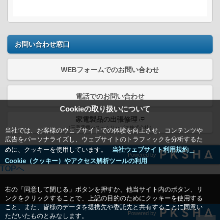
お問い合わせ窓口
WEBフォームでのお問い合わせ
電話でのお問い合わせ
Cookieの取り扱いについて
家電製品の出張修理
（三菱電機システムサービス株式会社）
当社では、お客様のウェブサイトでの体験を向上させ、コンテンツや
広告をパーソナライズし、ウェブサイトのトラフィックを分析するた
めに、クッキーを使用しています。
当社ウェブサイト利用規約＿
Powered by
Cookie（クッキー）やアクセス解析ツールの利用
TOPへ
右の「同意して閉じる」ボタンを押すか、他当サイト内のボタン、リ
ンクをクリックすることで、上記の目的のためにクッキーを使用する
こと、また、皆様のデータを提携先や委託先と共有することに同意い
Powered by
ただいたものとみなします。