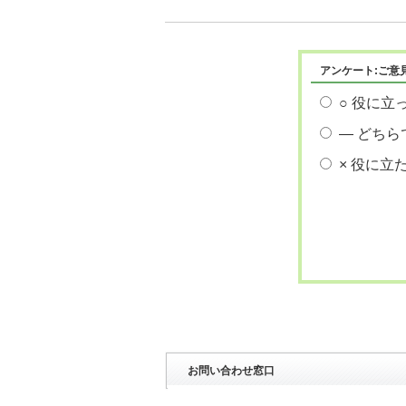
アンケート:ご意
○ 役に立
― どちら
× 役に立
お問い合わせ窓口