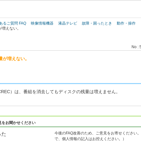
このページの本文へ
あるご質問 FAQ
映像情報機器
液晶テレビ
故障・困ったとき
動作・操作
が増えない。
No : 
量が増えない。
W（AVCREC）は、番組を消去してもディスクの残量は増えません。
見をお聞かせください
今後のFAQ改善のため、ご意見をお寄せください。
った
で、個人情報の記入はお控えください。）