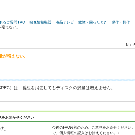
このページの本文へ
あるご質問 FAQ
映像情報機器
液晶テレビ
故障・困ったとき
動作・操作
が増えない。
No : 
量が増えない。
W（AVCREC）は、番組を消去してもディスクの残量は増えません。
見をお聞かせください
今後のFAQ改善のため、ご意見をお寄せください。
った
で、個人情報の記入はお控えください。）