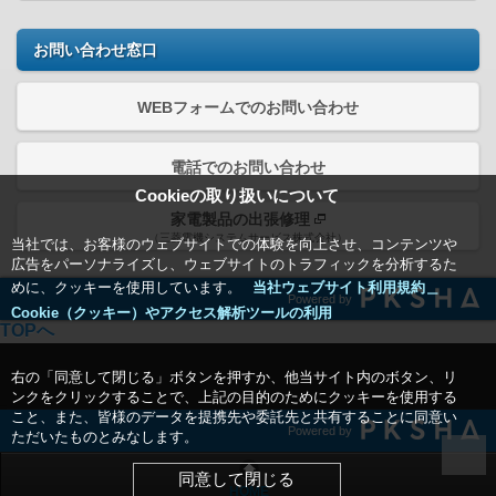
お問い合わせ窓口
WEBフォームでのお問い合わせ
電話でのお問い合わせ
Cookieの取り扱いについて
家電製品の出張修理
（三菱電機システムサービス株式会社）
当社では、お客様のウェブサイトでの体験を向上させ、コンテンツや
広告をパーソナライズし、ウェブサイトのトラフィックを分析するた
めに、クッキーを使用しています。
当社ウェブサイト利用規約＿
Powered by
Cookie（クッキー）やアクセス解析ツールの利用
TOPへ
右の「同意して閉じる」ボタンを押すか、他当サイト内のボタン、リ
ンクをクリックすることで、上記の目的のためにクッキーを使用する
こと、また、皆様のデータを提携先や委託先と共有することに同意い
Powered by
ただいたものとみなします。
同意して閉じる
HOME