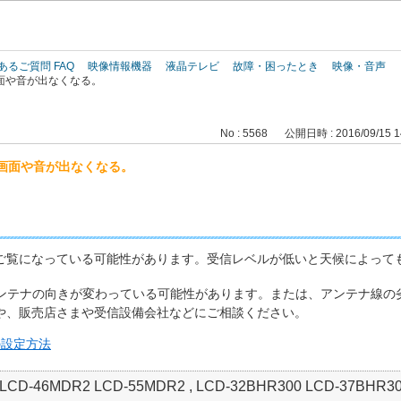
このページの本文へ
あるご質問 FAQ
映像情報機器
液晶テレビ
故障・困ったとき
映像・音声
面や音が出なくなる。
No : 5568
公開日時 : 2016/09/15 1
画面や音が出なくなる。
ご覧になっている可能性があります。
受信レベルが低いと天候によって
アンテナの向きが変わっている可能性があります。または、アンテナ線の
や、販売店さまや受信設備会社などにご相談ください。
の設定方法
LCD-46MDR2 LCD-55MDR2 , LCD-32BHR300 LCD-37BHR300