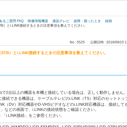
このページの本文へ
あるご質問 FAQ
映像情報機器
液晶テレビ
故障・困ったとき
録画
TB）とi.LINK接続するときの注意事項を教えてください。
No : 5525
公開日時 : 2016/09/15 1
STB）とi.LINK接続するときの注意事項を教えてください。
ブル経由で2台以上の機器を本機と接続している場合は、正しく動作しません
端子に接続できる機器は、ケーブルテレビのi.LINK（TS）対応のセット
INK（DV）対応機器やD-VHSビデオなどのi.LINK対応機器は、接続し
続設定」などの画面で、i.LINKの接続状態をご確認ください。
「i.LINK接続」をご参照ください。