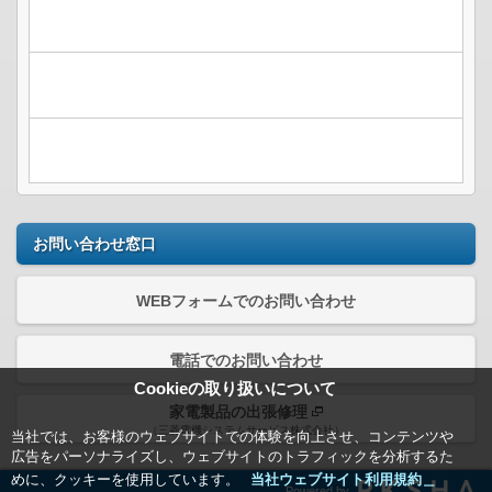
お問い合わせ窓口
WEBフォームでのお問い合わせ
電話でのお問い合わせ
Cookieの取り扱いについて
家電製品の出張修理
（三菱電機システムサービス株式会社）
当社では、お客様のウェブサイトでの体験を向上させ、コンテンツや
広告をパーソナライズし、ウェブサイトのトラフィックを分析するた
めに、クッキーを使用しています。
当社ウェブサイト利用規約＿
Powered by