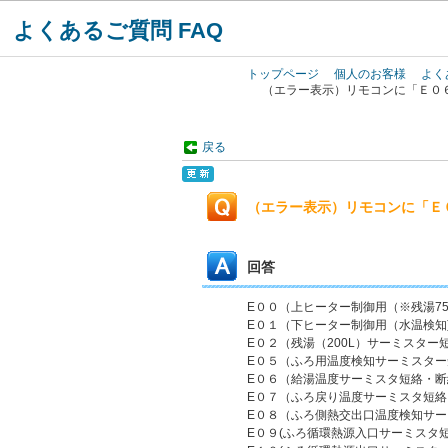
よくあるご質問 FAQ
トップページ
個人のお客様
よく
（エラー表示）リモコンに「Ｅ０
戻る
（エラー表示）リモコンに「Ｅ
回答
E００（上ヒーター制御用（※残湯7
E０１（下ヒーター制御用（水温検知
E０２（残湯（200L）サーミスター
E０５（ふろ用温度検知サーミスタ
E０６（給湯温度サーミスタ短絡・断
E０７（ふろ戻り温度サーミスタ短絡
E０８（ふろ側熱交出口温度検知サ
E０９(ふろ循環熱源入口サーミスタ短