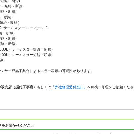
短絡・断線)
ター短絡・断線)
絡・断線)
絡・断線）
ー短絡・断線）
知サーミスター ハーフデッド）
短絡・断線）
短絡・断線）
短絡・断線）
L、300L）サーミスター短絡・断線）
L、400L）サーミスター短絡・断線）
線）
センサー部品不具合によるエラー表示の可能性があります。
の販売店（据付工事店）
もしくは
「弊社修理受付窓口」
へ点検・修理をご依頼くださ
見をお聞かせください