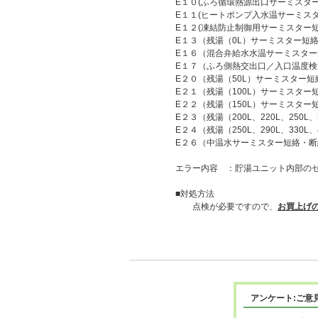
E１０(ふろ循環熱源出口サーミスター
E１１(ヒートポンプ入水温サーミス
E１２(凍結防止制御用サーミスター短
E１３（残湯（0L）サーミスター短
E１６（混合弁給水水温サーミスタ
E１７（ふろ側熱交出口／入口温度検
E２０（残湯（50L）サーミスター
E２１（残湯（100L）サーミスター
E２２（残湯（150L）サーミスター
E２３（残湯（200L、220L、250
E２４（残湯（250L、290L、330
E２６（中温水サーミスター短絡・断
エラー内容 ：貯湯ユニット内部の
■対処方法
点検が必要ですので、
お買上げ
アンケート:ご意