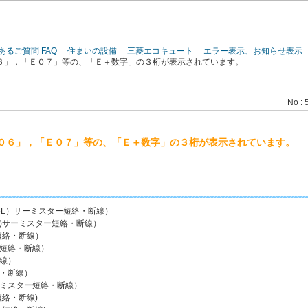
このページの本文へ
あるご質問 FAQ
住まいの設備
三菱エコキュート
エラー表示、お知らせ表示
６」，「Ｅ０７」等の、「Ｅ＋数字」の３桁が表示されています。
No : 
０６」，「Ｅ０７」等の、「Ｅ＋数字」の３桁が表示されています。
5L）サーミスター短絡・断線）
)サーミスター短絡・断線）
短絡・断線）
ー短絡・断線）
線）
・断線）
ーミスター短絡・断線）
絡・断線)