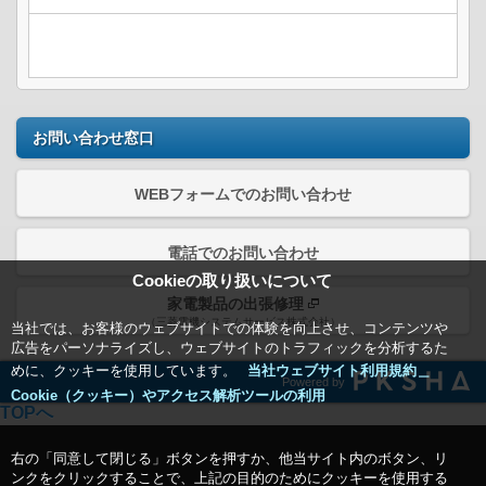
お問い合わせ窓口
WEBフォームでのお問い合わせ
電話でのお問い合わせ
Cookieの取り扱いについて
家電製品の出張修理
（三菱電機システムサービス株式会社）
当社では、お客様のウェブサイトでの体験を向上させ、コンテンツや
広告をパーソナライズし、ウェブサイトのトラフィックを分析するた
めに、クッキーを使用しています。
当社ウェブサイト利用規約＿
Powered by
Cookie（クッキー）やアクセス解析ツールの利用
TOPへ
右の「同意して閉じる」ボタンを押すか、他当サイト内のボタン、リ
ンクをクリックすることで、上記の目的のためにクッキーを使用する