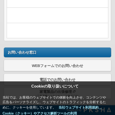
お問い合わせ窓口
WEBフォームでのお問い合わせ
電話でのお問い合わせ
Cookieの取り扱いについて
家電製品の出張修理
（三菱電機システムサービス株式会社）
当社では、お客様のウェブサイトでの体験を向上させ、コンテンツや
広告をパーソナライズし、ウェブサイトのトラフィックを分析するた
めに、クッキーを使用しています。
当社ウェブサイト利用規約＿
Powered by
Cookie（クッキー）やアクセス解析ツールの利用