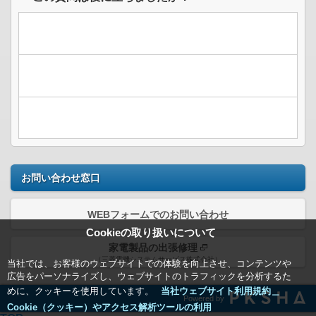
お問い合わせ窓口
WEBフォームでのお問い合わせ
Cookieの取り扱いについて
家電製品の出張修理
（三菱電機システムサービス株式会社）
当社では、お客様のウェブサイトでの体験を向上させ、コンテンツや
広告をパーソナライズし、ウェブサイトのトラフィックを分析するた
めに、クッキーを使用しています。
当社ウェブサイト利用規約＿
Powered by
Cookie（クッキー）やアクセス解析ツールの利用