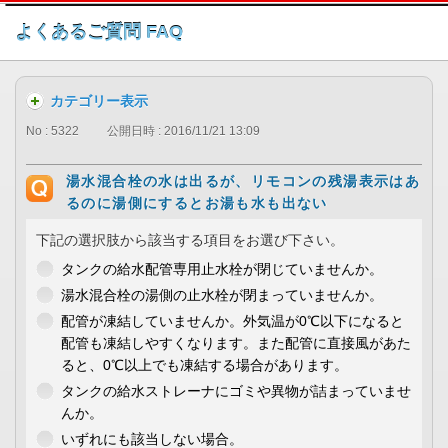
このページの本文へ
よくあるご質問 FAQ
カテゴリー表示
No : 5322
公開日時 : 2016/11/21 13:09
湯水混合栓の水は出るが、リモコンの残湯表示はあ
るのに湯側にするとお湯も水も出ない
下記の選択肢から該当する項目をお選び下さい。
タンクの給水配管専用止水栓が閉じていませんか。
湯水混合栓の湯側の止水栓が閉まっていませんか。
配管が凍結していませんか。外気温が0℃以下になると
配管も凍結しやすくなります。また配管に直接風があた
ると、0℃以上でも凍結する場合があります。
タンクの給水ストレーナにゴミや異物が詰まっていませ
んか。
いずれにも該当しない場合。