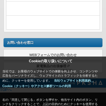
お問い合わせ窓口
WEBフォームでのお問い合わせ
Cookieの取り扱いについて
家電製品の出張修理
（三菱電機システムサービス株式会社）
当社では、お客様のウェブサイトでの体験を向上させ、コンテンツや
広告をパーソナライズし、ウェブサイトのトラフィックを分析するた
めに、クッキーを使用しています。
当社ウェブサイト利用規約＿
Powered by
Cookie（クッキー）やアクセス解析ツールの利用
TOPへ
右の「同意して閉じる」ボタンを押すか、他当サイト内のボタン、リ
ンクをクリックすることで、上記の目的のためにクッキーを使用する