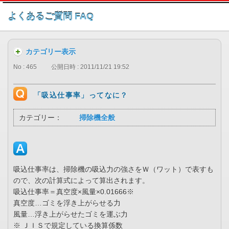
このページの本文へ
よくあるご質問 FAQ
カテゴリー表示
No : 465
公開日時 : 2011/11/21 19:52
「吸込仕事率」ってなに？
カテゴリー：
掃除機全般
吸込仕事率は、掃除機の吸込力の強さをＷ（ワット）で表すも
ので、次の計算式によって算出されます。
吸込仕事率＝真空度×風量×0.01666※
真空度…ゴミを浮き上がらせる力
風量…浮き上がらせたゴミを運ぶ力
※ ＪＩＳで規定している換算係数