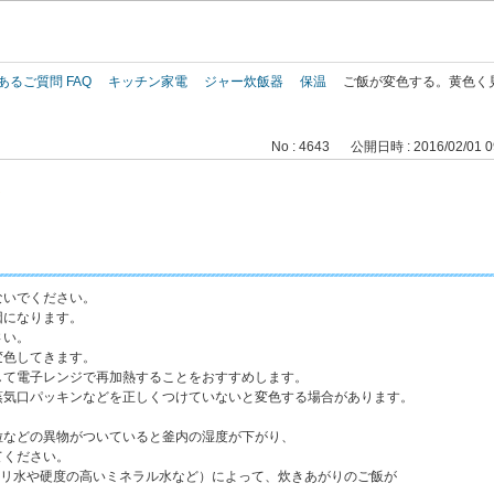
このページの本文へ
あるご質問 FAQ
キッチン家電
ジャー炊飯器
保温
ご飯が変色する。黄色く
No : 4643
公開日時 : 2016/02/01 0
。
ないでください。
になります。
さい。
色してきます。
て電子レンジで再加熱することをおすすめします。
蒸気口パッキンなどを正しくつけていないと変色する場合があります。
粒などの異物がついていると釜内の湿度が下がり、
てください。
カリ水や硬度の高いミネラル水など）によって、炊きあがりのご飯が