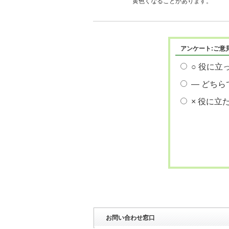
黄色くなることがあります。
アンケート:ご意
○ 役に立
― どちら
× 役に立
お問い合わせ窓口