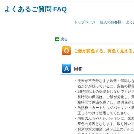
よくあるご質問 FAQ
トップページ
個人のお客様
よく
戻る
ご飯が変色する。黄色く見える
回答
・洗米が不充分なまま炊飯・保温し
ぬか分が残っていると、変色の原因
・24時間以上の保温をしないでくだ
長時間の保温は、ご飯が劣化し、変
短時間で保温を終了し、冷凍保存し
・放熱板・カートリッジパッキン・
正しくつけて使用してください。
・内釜のふちやふたパッキンに、米
変色の原因となります。取り除い
・お米や水の種類（pH9以上のアル