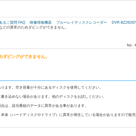
このページの本文へ
あるご質問 FAQ
映像情報機器
ブルーレイディスクレコーダー
DVR-BZ260/D
などの異常のためダビングができません。
No : 
めダビングができません。
あります。空き容量が十分にあるディスクを使用してください。
に書き込めない場合があります。他のディスクをお試しください。
場合は、該当番組のデータに異常がある事があります。
、本体（ハードディスクやドライブ）に異常が発生している場合がありますので販売