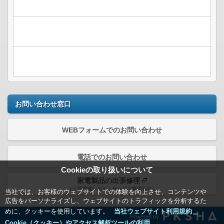
お問い合わせ窓口
WEBフォームでのお問い合わせ
電話でのお問い合わせ
Cookieの取り扱いについて
家電製品の出張修理
（三菱電機システムサービス株式会社）
当社では、お客様のウェブサイトでの体験を向上させ、コンテンツや
広告をパーソナライズし、ウェブサイトのトラフィックを分析するた
めに、クッキーを使用しています。
当社ウェブサイト利用規約＿
Powered by
Cookie（クッキー）やアクセス解析ツールの利用