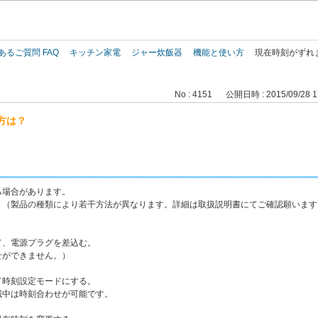
このページの本文へ
あるご質問 FAQ
キッチン家電
ジャー炊飯器
機能と使い方
現在時刻がずれ
No : 4151
公開日時 : 2015/09/28 1
方は？
る場合があります。
。（製品の種類により若干方法が異なります。詳細は取扱説明書にてご確認願います
て、電源プラグを差込む。
ができません。）
て時刻設定モードにする。
中は時刻合わせが可能です。