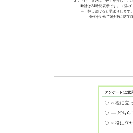
３．「時」または「分」を押して、
時計は24時間表示です。（昼の12時
⇒ 押し続けると早送りします
操作をやめて5秒後に現在時刻
アンケート:ご意
○ 役に立
― どちら
× 役に立