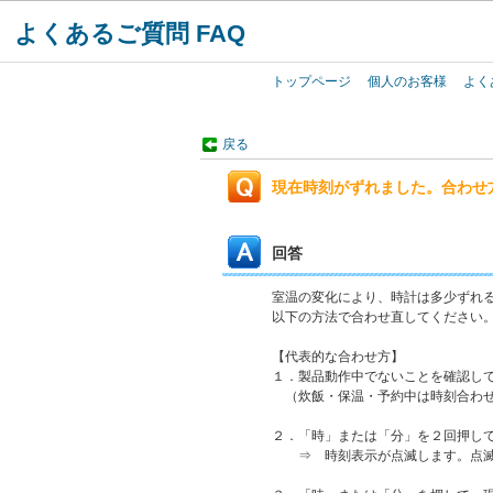
よくあるご質問 FAQ
トップページ
個人のお客様
よく
戻る
現在時刻がずれました。合わせ
回答
室温の変化により、時計は多少ずれ
以下の方法で合わせ直してください
【代表的な合わせ方】
１．製品動作中でないことを確認し
（炊飯・保温・予約中は時刻合わせ
２．「時」または「分」を２回押し
⇒ 時刻表示が点滅します。点滅