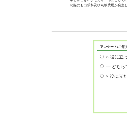
申し訳ございませんが、部品として
の際にも出張料及び点検費用が発生
アンケート:ご意
○ 役に立
― どちら
× 役に立