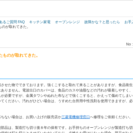
このページの本文へ
あるご質問 FAQ
キッチン家電
オーブンレンジ
故障かな？と思ったら
お手
ものが取れてきた。
No :
たものが取れてきた。
縮させた物でできております。強くこすると取れて来ることがありますが、食品衛生
はありません。電波出口のカバーは、食品のカスや油脂などの汚れが吸着しやすく、
れが必要ですが、金属タワシやぬれた布などで強くこすると、かえって傷めてしまい
いてください。汚れがひどい場合は、うすめた台所用中性洗剤を使用できますが、必
落ちない場合は、お買い上げの販売店か
三菱電機修理窓口
へ修理をご依頼ください。
能部品は、製造打ち切り後８年の保有です。お手持ちのオーブンレンジが製造打ち切