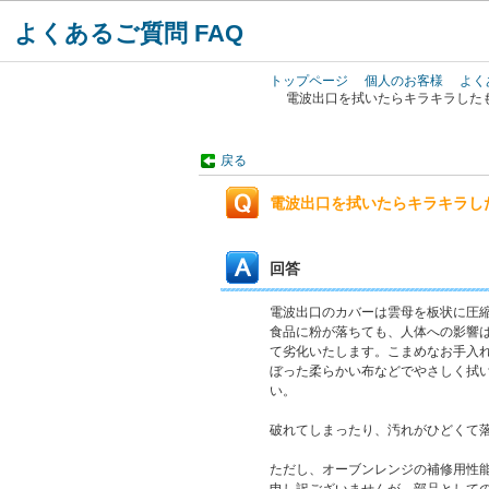
よくあるご質問 FAQ
トップページ
個人のお客様
よく
電波出口を拭いたらキラキラした
戻る
電波出口を拭いたらキラキラし
回答
電波出口のカバーは雲母を板状に圧
食品に粉が落ちても、人体への影響
て劣化いたします。こまめなお手入
ぼった柔らかい布などでやさしく拭
い。
破れてしまったり、汚れがひどくて
ただし、オーブンレンジの補修用性