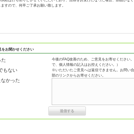
の供給は打ち切りとさせていただいており、点検をお受けになった場合、部品がなく
しますので、何卒ご了承お願い致します。
見をお聞かせください
今後のFAQ改善のため、ご意見をお寄せください。
った
で、個人情報の記入はお控えください。）
でもない
※いただいたご意見へは返信できません。お問い
部のリンクからお寄せください。
たなかった