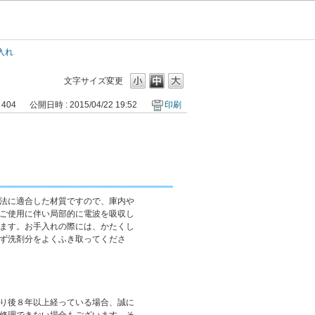
入れ
文字サイズ変更
 404
公開日時 : 2015/04/22 19:52
印刷
法に適合した材質ですので、庫内や
ご使用に伴い局部的に電波を吸収し
ます。お手入れの際には、かたくし
ず洗剤分をよくふき取ってくださ
り後８年以上経っている場合、誠に