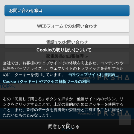
お問い合わせ窓口
WEBフォームでのお問い合わせ
電話でのお問い合わせ
Cookieの取り扱いについて
家電製品の出張修理
（三菱電機システムサービス株式会社）
当社では、お客様のウェブサイトでの体験を向上させ、コンテンツや
広告をパーソナライズし、ウェブサイトのトラフィックを分析するた
めに、クッキーを使用しています。
当社ウェブサイト利用規約＿
Powered by
Cookie（クッキー）やアクセス解析ツールの利用
TOPへ
右の「同意して閉じる」ボタンを押すか、他当サイト内のボタン、リ
ンクをクリックすることで、上記の目的のためにクッキーを使用する
こと、また、皆様のデータを提携先や委託先と共有することに同意い
Powered by
ただいたものとみなします。
同意して閉じる
HOME