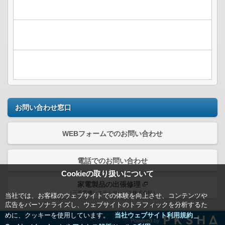
お問い合わせ窓口
WEBフォームでのお問い合わせ
電話でのお問い合わせ
Cookieの取り扱いについて
家電製品の出張修理
（三菱電機システムサービス株式会社）
当社では、お客様のウェブサイトでの体験を向上させ、コンテンツや
広告をパーソナライズし、ウェブサイトのトラフィックを分析するた
めに、クッキーを使用しています。
当社ウェブサイト利用規約＿
Powered by