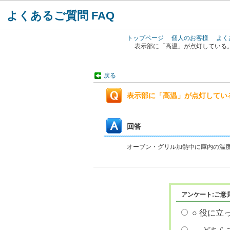
よくあるご質問 FAQ
トップページ
個人のお客様
よく
表示部に「高温」が点灯している
戻る
表示部に「高温」が点灯してい
回答
オーブン・グリル加熱中に庫内の温
アンケート:ご意
○ 役に立