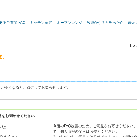
このページの本文へ
あるご質問 FAQ
キッチン家電
オーブンレンジ
故障かな？と思ったら
表示
。
No :
る。
度が高くなると、点灯してお知らせします。
見をお聞かせください
今後のFAQ改善のため、ご意見をお寄せください。
った
で、個人情報の記入はお控えください。）